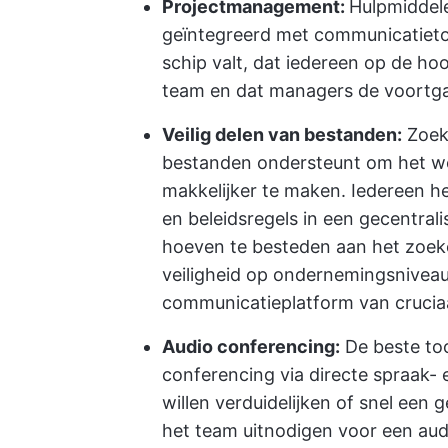
Projectmanagement:
Hulpmiddel
geïntegreerd met communicatietoo
schip valt, dat iedereen op de hoo
team en dat managers de voortg
Veilig delen van bestanden:
Zoek 
bestanden ondersteunt om het w
makkelijker te maken. Iedereen h
en beleidsregels in een gecentral
hoeven te besteden aan het zoeke
veiligheid op ondernemingsniveau 
communicatieplatform van crucia
Audio conferencing:
De beste too
conferencing via directe spraak-
willen verduidelijken of snel een
het team uitnodigen voor een au