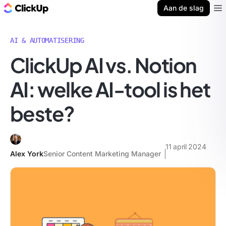
ClickUp Blog
Aan de slag
Ope
AI & AUTOMATISERING
ClickUp AI vs. Notion
AI: welke AI-tool is het
beste?
11 april 2024
Alex York
Senior Content Marketing Manager