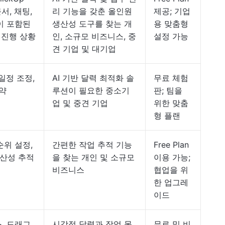
문서, 채팅,
리 기능을 갖춘 올인원
제공; 기업
이 포함된
생산성 도구를 찾는 개
용 맞춤형
 진행 상황
인, 소규모 비즈니스, 중
설정 가능
견 기업 및 대기업
일정 조정,
AI 기반 달력 최적화 솔
무료 체험
예약
루션이 필요한 중소기
판; 팀을
업 및 중견 기업
위한 맞춤
형 플랜
순위 설정,
간편한 작업 추적 기능
Free Plan
생산성 추적
을 찾는 개인 및 소규모
이용 가능;
비즈니스
협업을 위
한 업그레
이드
, 드래그
시각적 달력과 작업 목
무료 및 비