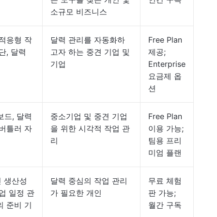
소규모 비즈니스
 적응형 작
달력 관리를 자동화하
Free Plan
단, 달력
고자 하는 중견 기업 및
제공;
기업
Enterprise
요금제 옵
션
보드, 달력
중소기업 및 중견 기업
Free Plan
 버틀러 자
을 위한 시각적 작업 관
이용 가능;
리
팀용 프리
미엄 플랜
인 생산성
달력 중심의 작업 관리
무료 체험
업 일정 관
가 필요한 개인
판 가능;
의 준비 기
월간 구독