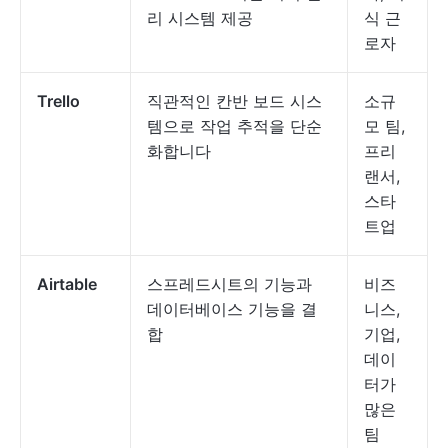
리 시스템 제공
식 근
로자
Trello
직관적인 칸반 보드 시스
소규
템으로 작업 추적을 단순
모 팀,
화합니다
프리
랜서,
스타
트업
Airtable
스프레드시트의 기능과
비즈
데이터베이스 기능을 결
니스,
합
기업,
데이
터가
많은
팀