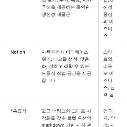
업 보기, 문서, 목표, 시간
업, 생
추적을 제공하는 올인원
산성
생산성 제품군
중심
의 비
즈니
스
Notion
사용자가 데이터베이스,
스타
위키, 메모를 생성, 맞춤
트업,
화, 상호 연결할 수 있는
소규
모듈식 작업 공간을 제공
모 비
합니다
즈니
스, 원
격 팀
*흑요석
고급 백링크와 그래프 시
연구
각화를 갖춘 로컬 우선의
자, 작
markdown 기반 지식 관
가, 지