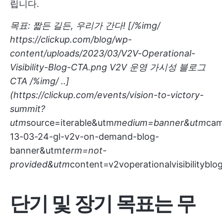
립니다.
목표: 짧든 길든, 우리가 간다! [/%img/
https://clickup.com/blog/wp-
content/uploads/2023/03/V2V-Operational-
Visibility-Blog-CTA.png
V2V 운영 가시성 블로그
CTA /%img/ ..]
(
https://clickup.com/events/vision-to-victory-
summit?
utm
source=iterable&utm
medium=banner&utm
cam
13-03-24-gl-v2v-on-demand-blog-
banner&utm
term=not-
provided&utm
content=v2voperationalvisibilityblo
단기 및 장기 목표는 무