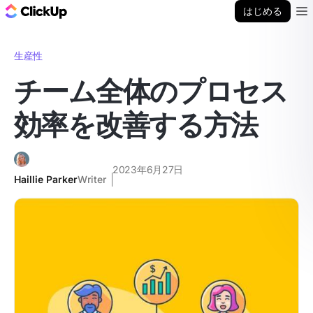
ClickUp ブログ
はじめる
Ope
生産性
チーム全体のプロセス
効率を改善する方法
2023年6月27日
Haillie Parker
Writer