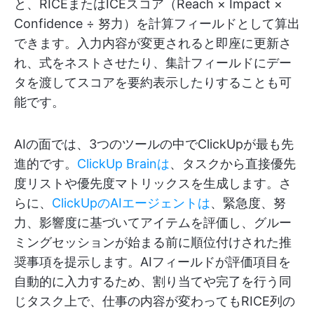
と、RICEまたはICEスコア（Reach × Impact ×
Confidence ÷ 努力）を計算フィールドとして算出
できます。入力内容が変更されると即座に更新さ
れ、式をネストさせたり、集計フィールドにデー
タを渡してスコアを要約表示したりすることも可
能です。
AIの面では、3つのツールの中でClickUpが最も先
進的です。
ClickUp Brainは
、タスクから直接優先
度リストや優先度マトリックスを生成します。さ
らに、
ClickUpのAIエージェントは
、緊急度、努
力、影響度に基づいてアイテムを評価し、グルー
ミングセッションが始まる前に順位付けされた推
奨事項を提示します。AIフィールドが評価項目を
自動的に入力するため、割り当てや完了を行う同
じタスク上で、仕事の内容が変わってもRICE列の