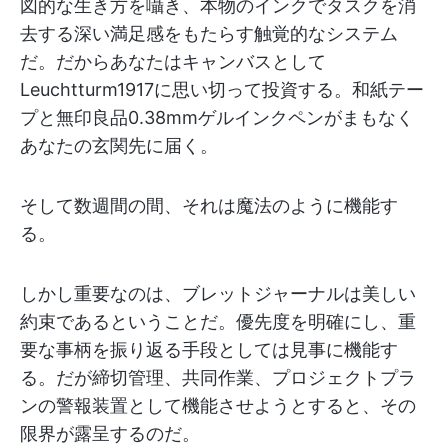
図的な生き方を囁き、本物のインクでタスクを消
去する深い満足感をもたらす触覚的なシステム
だ。だからあなたはキャンバスとして
Leuchtturm1917に思い切って投資する。和紙テー
プと無印良品0.38mmゲルインクペンがまもなく
あなたの玄関先に届く。
そして数週間の間、それは魔法のように機能す
る。
しかし重要なのは、ブレットジャーナルは美しい
約束であるということだ。優先度を明確にし、重
要な事柄を振り返る手段としては見事に機能す
る。だが締切管理、共同作業、プロジェクトプラ
ンの警報装置として機能させようとすると、その
限界が露呈するのだ。