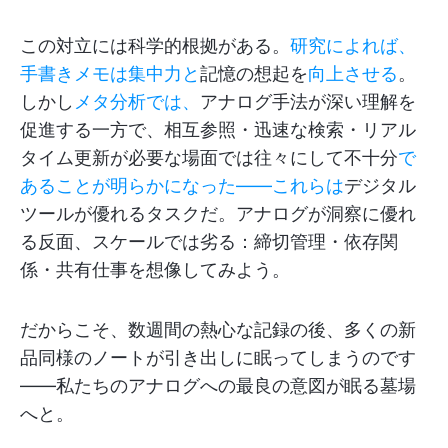
この対立には科学的根拠がある。
研究によれば、
手書きメモは集中力と
記憶の想起を
向上させる
。
しかし
メタ分析では、
アナログ手法が深い理解を
促進する一方で、相互参照・迅速な検索・リアル
タイム更新が必要な場面では往々にして不十分
で
あることが明らかになった——これらは
デジタル
ツールが優れるタスクだ。アナログが洞察に優れ
る反面、スケールでは劣る：締切管理・依存関
係・共有仕事を想像してみよう。
だからこそ、数週間の熱心な記録の後、多くの新
品同様のノートが引き出しに眠ってしまうのです
——私たちのアナログへの最良の意図が眠る墓場
へと。