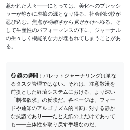
惹かれた人々——にとっては、美化へのプレッシ
ャーが静かに摩擦の源となり得る。社会的比較が
忍び込む。焦点が
明瞭さ
から
見せかけ
へ移る。そ
して生産性のパフォーマンスの下に、ジャーナル
の生々しく機能的な力が埋もれてしまうことがあ
る。
🪞 鏡の瞬間：
バレットジャーナリングは単な
るタスク管理ではない。それは、注意散漫を
前提とした経済システムにおける、より深い
「制御欲求」の反映だ。各ページは、フィー
ドや通知のアルゴリズム的回転に対する静か
な抗議であり——たとえ紙の上だけであって
も——主体性を取り戻す手段なのだ。