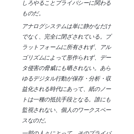
しろやること
プライバシー
に関わる
ものだ。
アナログシステムは単に静かなだけ
でなく、完全に閉ざされている。プ
ラットフォームに所有されず、アル
ゴリズムによって形作られず、デー
タ侵害の脅威にも晒されない。あら
ゆるデジタル行動が保存・分析・収
益化される時代にあって、紙のノー
トは一種の抵抗手段となる。誰にも
監視されない、個人のワークスペー
スなのだ。
一部の人々にとって、そのプライバ