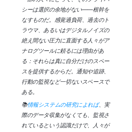
シーは選択の余地がない——根幹を
なすものだ。感覚過負荷、過去のト
ラウマ、あるいはデジタルノイズの
絶え間ない圧力に直面する人々がア
ナログツールに頼るには理由があ
る：それらは真に自分だけのスペー
スを提供するからだ。通知や追跡、
行動の監視など一切ないスペースで
ある。
📚
情報システムの研究によれば
、実
際のデータ収集がなくても、監視さ
れているという認識だけで、人々が