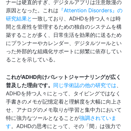
ナーは硬直的すぎ、デジタルアプリは注意散漫の
原因となった。これは
『Attention Disorders』の
研究結果と
一致しており、ADHDを持つ人々は時
間と生産性を管理するための独自のシステムを構
築することが多く、日常生活を効果的に送るため
にプランナーやカレンダー、デジタルツールとい
った外部的な組織化サポートに頻繁に依存してい
ることを示している。
これがADHD向けバレットジャーナリングが広く
普及した理由です。
同じ学術誌の他の研究では
、
ADHDを持つ人々にとって、タイピングではなく
手書きのメモが記憶定着と理解度を大幅に向上さ
せ、アナログのメモ取りが学習と集中力において
特に強力なツールとなることが
強調されていま
す
。ADHDの思考にとって、その「間」は強力で