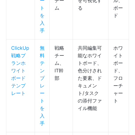
ー
チー
を可視化す
ル、
ト
ム
る
ボー
を
ド
入
手
ClickUp
無
戦略
共同編集可
ホワ
戦略プ
料
チー
能なホワイ
イト
ランホ
テ
ム、
トボード、
ボー
ワイト
ン
IT幹
色分けされ
ド、
ボード
プ
部
た要素、ド
フロ
テンプ
レ
キュメン
ーチ
レート
ー
ト/タスク
ャー
ト
の添付ファ
ト
を
イル機能
入
手