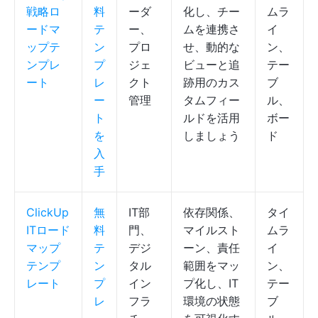
戦略ロ
料
ーダ
化し、チー
ムラ
ードマ
テ
ー、
ムを連携さ
イ
ップテ
ン
プロ
せ、動的な
ン、
ンプレ
プ
ジェ
ビューと追
テー
ート
レ
クト
跡用のカス
ブ
ー
管理
タムフィー
ル、
ト
ルドを活用
ボー
を
しましょう
ド
入
手
ClickUp
無
IT部
依存関係、
タイ
ITロード
料
門、
マイルスト
ムラ
マップ
テ
デジ
ーン、責任
イ
テンプ
ン
タル
範囲をマッ
ン、
レート
プ
イン
プ化し、IT
テー
レ
フラ
環境の状態
ブ