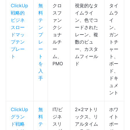
ClickUp
無
クロ
視覚的なタ
タイ
戦略的
料
スフ
イムライ
ムラ
ビジネ
テ
ァン
ン、色でコ
イ
スロー
ン
クシ
ードされた
ン、
ドマッ
プ
ョナ
レーン、複
ガン
プテン
レ
ルチ
数のビュ
トチ
プレー
ー
ー
ー、カスタ
ャー
ト
ト
ム、
ムフィール
ト、
を
PMO
ド
ボー
入
ド、
手
ドキ
ュメ
ント
ClickUp
無
IT/ビ
2×2マトリ
ホワ
グラン
料
ジネ
ックス、リ
イト
ド戦略
テ
スリ
アルタイム
ボー