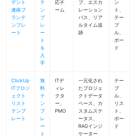
デント
テ
応チ
プ、エスカ
ン
連絡プ
ン
ーム
レーション
ト、
ランテ
プ
パス、リア
テー
ンプレ
レ
ルタイム追
ブ
ート
ー
跡
ル、
ト
ボー
を
ド
入
手
ClickUp
無
ITデ
一元化され
テー
ITプロジ
料
ィレ
たプロジェ
ブ
ェクト
テ
クタ
クトデータ
ル、
リスト
ン
ー、
ベース、カ
リス
テンプ
プ
PMO
スタムステ
ト、
レート
レ
ータス、
ボー
ー
RAGインジ
ド
ト
ケーター