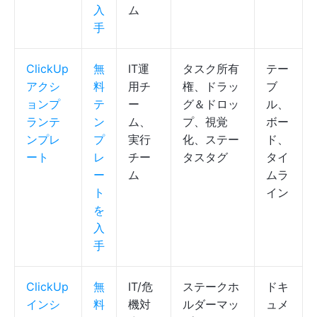
入
ム
手
ClickUp
無
IT運
タスク所有
テー
アクシ
料
用チ
権、ドラッ
ブ
ョンプ
テ
ー
グ＆ドロッ
ル、
ランテ
ン
ム、
プ、視覚
ボー
ンプレ
プ
実行
化、ステー
ド、
ート
レ
チー
タスタグ
タイ
ー
ム
ムラ
ト
イン
を
入
手
ClickUp
無
IT/危
ステークホ
ドキ
インシ
料
機対
ルダーマッ
ュメ