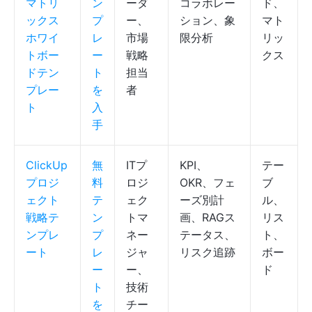
マトリ
ン
ーダ
コラボレー
ド、
ックス
プ
ー、
ション、象
マト
ホワイ
レ
市場
限分析
リッ
トボー
ー
戦略
クス
ドテン
ト
担当
プレー
を
者
ト
入
手
ClickUp
無
ITプ
KPI、
テー
プロジ
料
ロジ
OKR、フェ
ブ
ェクト
テ
ェク
ーズ別計
ル、
戦略テ
ン
トマ
画、RAGス
リス
ンプレ
プ
ネー
テータス、
ト、
ート
レ
ジャ
リスク追跡
ボー
ー
ー、
ド
ト
技術
を
チー