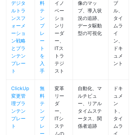
デジタ
料
イノ
像のマッ
ブ
ルトラ
テ
ベー
プ、導入状
ル、
ンスフ
ン
ショ
況の追跡、
タイ
ォーメ
プ
ンリ
データ駆動
ムラ
ーショ
レ
ーダ
型の可視化
イ
ン戦略
ー
ー、
ン、
とプラ
ト
ITス
ドキ
ンテン
を
トラ
ュメ
プレー
入
テジ
ント
ト
手
スト
ClickUp
無
変革
自動化、マ
ドキ
変更管
料
リー
ルチビュ
ュメ
理プラ
テ
ダ
ー、リアル
ン
ンテン
ン
ー、
タイムステ
ト、
プレー
プ
ITシ
ータス、関
タイ
ト
レ
ステ
係者追跡
ムラ
ー
ムの
イ