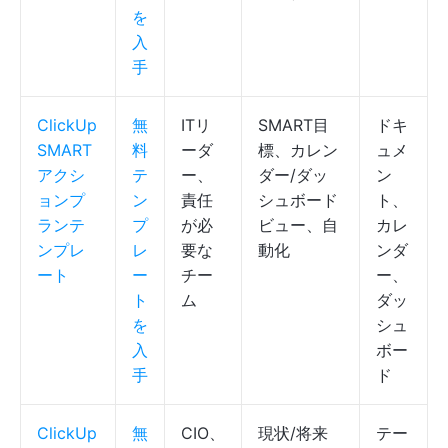
を
入
手
ClickUp
無
ITリ
SMART目
ドキ
SMART
料
ーダ
標、カレン
ュメ
アクシ
テ
ー、
ダー/ダッ
ン
ョンプ
ン
責任
シュボード
ト、
ランテ
プ
が必
ビュー、自
カレ
ンプレ
レ
要な
動化
ンダ
ート
ー
チー
ー、
ト
ム
ダッ
を
シュ
入
ボー
手
ド
ClickUp
無
CIO、
現状/将来
テー