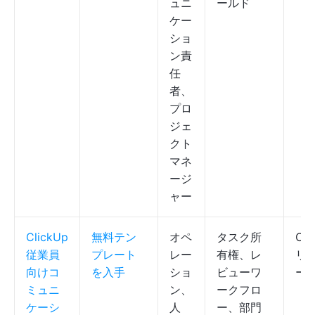
ュニ
ールド
ケー
ショ
ン責
任
者、
プロ
ジェ
クト
マネ
ージ
ャー
ClickUp
無料テン
オペ
タスク所
Cli
従業員
プレート
レー
有権、レ
リス
向けコ
を入手
ショ
ビューワ
ー
ミュニ
ン、
ークフロ
ケーシ
人
ー、部門