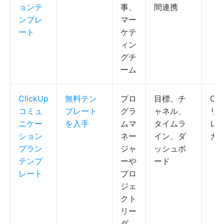
ョンテ
事、
間連携
ンプレ
マー
ート
ケテ
ィン
グチ
ーム
ClickUp
無料テン
プロ
目標、チ
Cli
コミュ
プレート
グラ
ャネル、
リス
ニケー
を入手
ムマ
タイムラ
レン
ション
ネー
イン、ダ
ガ
プラン
ジャ
ッシュボ
テンプ
ーや
ード
レート
プロ
ジェ
クト
リー
ダ