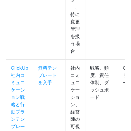
ー、
特に
変更
管理
を扱
う場
合
ClickUp
無料テン
社内
戦略、頻
Cli
社内コ
プレート
コミ
度、責任
リス
ミュニ
を入手
ュニ
体制、ダ
ー
ケーシ
ケー
ッシュボ
ョン戦
ショ
ード
略と行
ン、
動プラ
経営
ンテン
陣の
プレー
可視