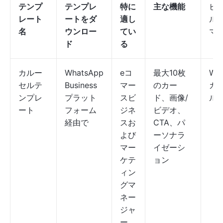
テンプ
テンプレ
特に
主な機能
ビ
レート
ートをダ
適し
ル
名
ウンロー
てい
マッ
ド
る
カルー
WhatsApp
eコ
最大10枚
Wh
セルテ
Business
マー
のカー
カ
ンプレ
プラット
スビ
ド、画像/
ル
ート
フォーム
ジネ
ビデオ、
経由で
スお
CTA、パ
よび
ーソナラ
マー
イゼーシ
ケテ
ョン
ィン
グマ
ネー
ジャ
ー