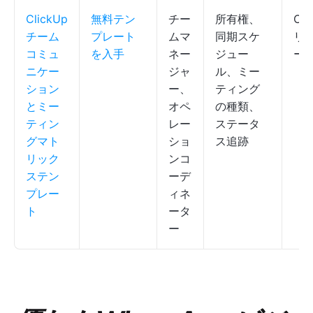
ClickUp
無料テン
チー
所有権、
Cli
チーム
プレート
ムマ
同期スケ
リス
コミュ
を入手
ネー
ジュー
ー
ニケー
ジャ
ル、ミー
ション
ー、
ティング
とミー
オペ
の種類、
ティン
レー
ステータ
グマト
ショ
ス追跡
リック
ンコ
ステン
ーデ
プレー
ィネ
ト
ータ
ー