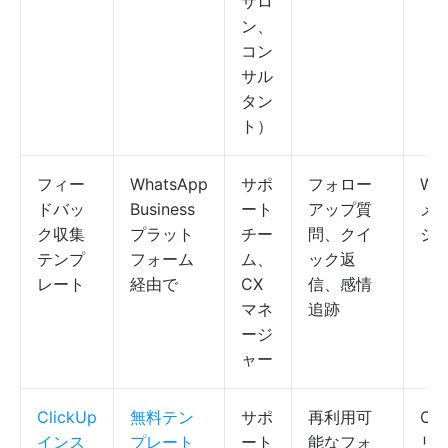
サロ
ン、
コン
サル
タン
ト）
フィー
WhatsApp
サポ
フォロー
Wh
ドバッ
Business
ート
アップ質
メ
ク収集
プラット
チー
問、クイ
ジ
テンプ
フォーム
ム、
ック返
レート
経由で
CX
信、感情
マネ
追跡
ージ
ャー
ClickUp
無料テン
サポ
再利用可
Cli
インス
プレート
ート
能なフォ
リス