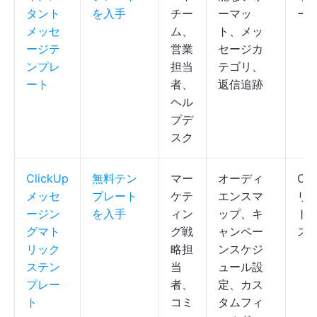
タント
を入手
チー
ーマッ
ー
メッセ
ム、
ト、メッ
ージテ
営業
セージカ
ンプレ
担当
テゴリ、
ート
者、
返信追跡
ヘル
プデ
スク
ClickUp
無料テン
マー
オーディ
Cli
メッセ
プレート
ケテ
エンスマ
リス
ージン
を入手
ィン
ップ、キ
ト
グマト
グ戦
ャンペー
ス
リック
略担
ンスケジ
ステン
当
ュール設
プレー
者、
定、カス
ト
コミ
タムフィ