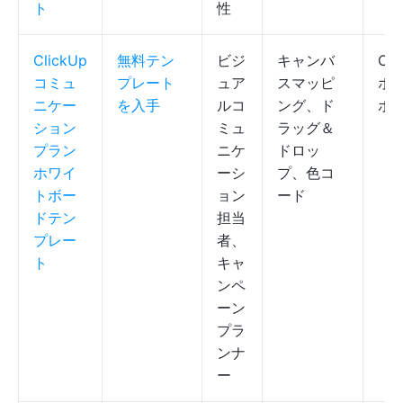
ト
性
ClickUp
無料テン
ビジ
キャンバ
Cli
コミュ
プレート
ュア
スマッピ
ホ
ニケー
を入手
ルコ
ング、ド
ボ
ション
ミュ
ラッグ＆
プラン
ニケ
ドロッ
ホワイ
ーシ
プ、色コ
トボー
ョン
ード
ドテン
担当
プレー
者、
ト
キャ
ンペ
ーン
プラ
ンナ
ー