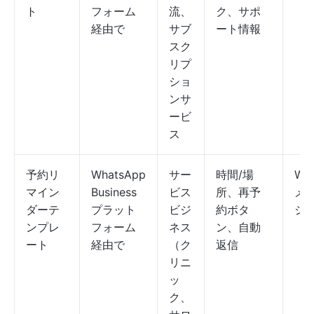
ト
フォーム
流、
ク、サポ
経由で
サブ
ート情報
スク
リプ
ショ
ンサ
ービ
ス
予約リ
WhatsApp
サー
時間/場
Wh
マイン
Business
ビス
所、再予
メ
ダーテ
プラット
ビジ
約ボタ
ジ
ンプレ
フォーム
ネス
ン、自動
ート
経由で
（ク
返信
リニ
ッ
ク、