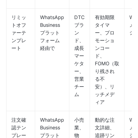
リミッ
WhatsApp
DTC
有効期限
Wh
トオフ
Business
ブラ
タイマ
メ
ァーテ
プラット
ン
ー、プロ
ジ
ンプレ
フォーム
ド、
モーショ
ート
経由で
成長
ンコー
マー
ド、
ケタ
FOMO（取
ー、
り残され
営業
る不
チー
安）、リ
ム
ッチメデ
ィア
注文確
WhatsApp
小売
動的な注
Wh
認テン
Business
業、
文詳細、
メ
プレー
プラット
物
追跡リン
ジ