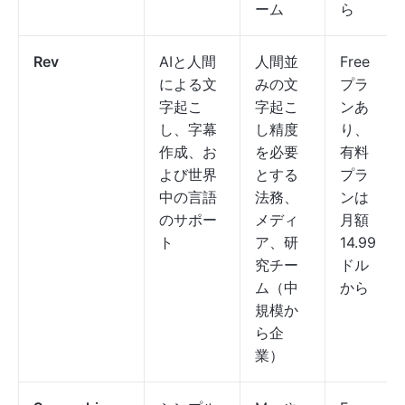
ーム
ら
Rev
AIと人間
人間並
Free
による文
みの文
プラ
字起こ
字起こ
ンあ
し、字幕
し精度
り、
作成、お
を必要
有料
よび世界
とする
プラ
中の言語
法務、
ンは
のサポー
メディ
月額
ト
ア、研
14.99
究チー
ドル
ム（中
から
規模か
ら企
業）