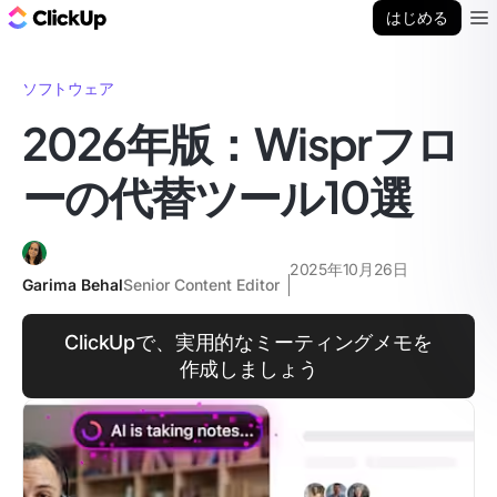
ClickUp ブログ
はじめる
Ope
ソフトウェア
2026年版：Wisprフロ
ーの代替ツール10選
2025年10月26日
Garima Behal
Senior Content Editor
ClickUpで、実用的なミーティングメモを
作成しましょう