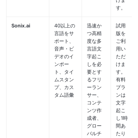
けま
す。
Sonix.ai
40以上の
迅速か
試用
言語をサ
つ高精
版を
ポート、
度な多
ご利
音声・ビ
言語文
用い
デオのイ
字起こ
ただ
ンポー
しを必
けま
ト、タイ
要とす
す。
ムスタン
るフリ
有料
プ、カス
ーラン
プラ
タム語彙
サー、
ンは
コンテ
文字
ンツ作
起こ
成者、
し1時
グロー
間あ
バルチ
たり