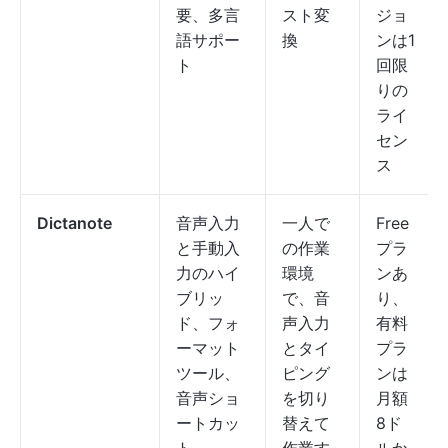
要、多言
スト変
ジョ
語サポー
換
ンは1
ト
回限
りの
ライ
セン
ス
Dictanote
音声入力
一人で
Free
と手動入
の作業
プラ
力のハイ
環境
ンあ
ブリッ
で、音
り、
ド、フォ
声入力
有料
ーマット
とタイ
プラ
ツール、
ピング
ンは
音声ショ
を切り
月額
ートカッ
替えて
8ド