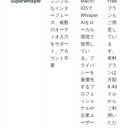
Superwhisper
シンプル
Macや
Free
なインタ
iOSで
プラ
ーフェー
Whisper
ンも
ス、複数
AIをロ
ご用
のオーデ
ーカル
意し
ィオ入力
環境で
てい
をサポー
使用し
ま
ト、アカ
てい
す。
ウント不
る、プ
有料
要
ライバ
プラ
シーを
ンは
最優先
月額
するプ
8.49
ロフェ
ドル
ッショ
から
ナルや
ご利
企業ユ
用い
ーザー
ただ