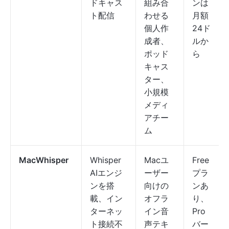
ドキャス
組み合
ンは
ト配信
わせる
月額
個人作
24ド
成者、
ルか
ポッド
ら
キャス
ター、
小規模
メディ
アチー
ム
MacWhisper
Whisper
Macユ
Free
AIエンジ
ーザー
プラ
ンを搭
向けの
ンあ
載、イン
オフラ
り、
ターネッ
イン音
Pro
ト接続不
声テキ
バー