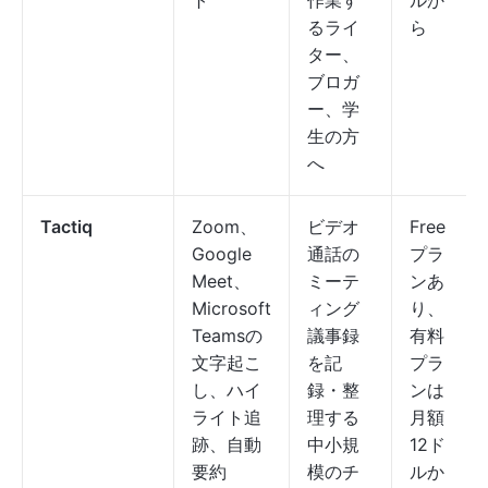
ト
作業す
ルか
るライ
ら
ター、
ブロガ
ー、学
生の方
へ
Tactiq
Zoom、
ビデオ
Free
Google
通話の
プラ
Meet、
ミーテ
ンあ
Microsoft
ィング
り、
Teamsの
議事録
有料
文字起こ
を記
プラ
し、ハイ
録・整
ンは
ライト追
理する
月額
跡、自動
中小規
12ド
要約
模のチ
ルか