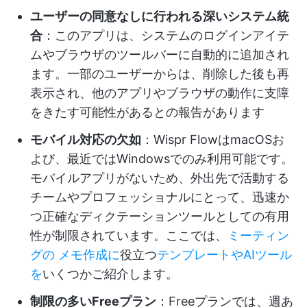
ユーザーの同意なしに行われる深いシステム統
合
：このアプリは、システムのログインアイテ
ムやブラウザのツールバーに自動的に追加され
ます。一部のユーザーからは、削除した後も再
表示され、他のアプリやブラウザの動作に支障
をきたす可能性があるとの報告があります
モバイル対応の欠如
：Wispr FlowはmacOSお
よび、最近ではWindowsでのみ利用可能です。
モバイルアプリがないため、外出先で活動する
チームやプロフェッショナルにとって、迅速か
つ正確なディクテーションツールとしての有用
性が制限されています。ここでは、
ミーティン
グの
メモ作成に
役立つ
テンプレートやAIツール
を
いくつかご紹介します。
制限の多いFreeプラン
：Freeプランでは、週あ