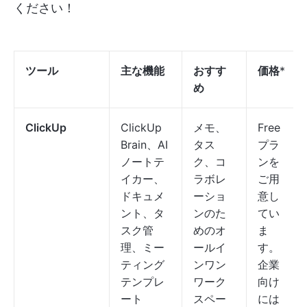
ください！
ツール
主な機能
おすす
価格
*
め
ClickUp
ClickUp
メモ、
Free
Brain、AI
タス
プラ
ノートテ
ク、コ
ンを
イカー、
ラボレ
ご用
ドキュメ
ーショ
意し
ント、タ
ンのた
てい
スク管
めのオ
ま
理、ミー
ールイ
す。
ティング
ンワン
企業
テンプレ
ワーク
向け
ート
スペー
には