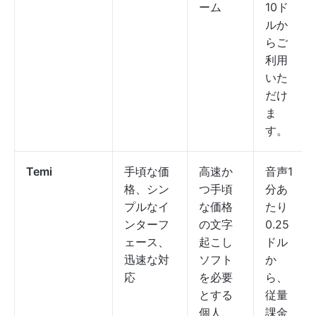
ーム
10ド
ルか
らご
利用
いた
だけ
ま
す。
Temi
手頃な価
高速か
音声1
格、シン
つ手頃
分あ
プルなイ
な価格
たり
ンターフ
の文字
0.25
ェース、
起こし
ドル
迅速な対
ソフト
か
応
を必要
ら、
とする
従量
個人
課金