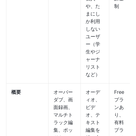
や、た
制
まにし
か利用
しない
ユーザ
ー（学
生やジ
ャーナ
リスト
など）
概要
オーバー
オーデ
Free
ダブ、画
ィオ、
プラ
面録画、
ビデ
ンあ
マルチト
オ、テ
り、
ラック編
キスト
有料
集、ポッ
編集を
プラ