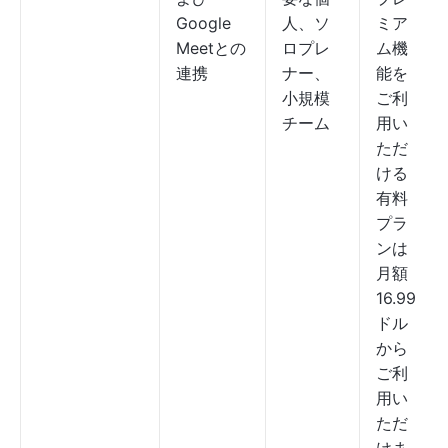
Google
人、ソ
ミア
Meetとの
ロプレ
ム機
連携
ナー、
能を
小規模
ご利
チーム
用い
ただ
ける
有料
プラ
ンは
月額
16.99
ドル
から
ご利
用い
ただ