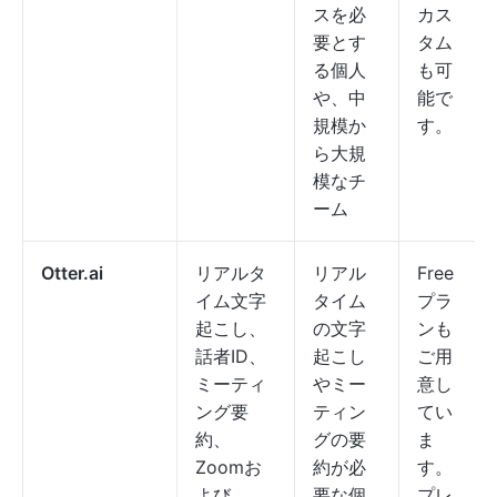
スを必
カス
要とす
タム
る個人
も可
や、中
能で
規模か
す。
ら大規
模なチ
ーム
Otter.ai
リアルタ
リアル
Free
イム文字
タイム
プラ
起こし、
の文字
ンも
話者ID、
起こし
ご用
ミーティ
やミー
意し
ング要
ティン
てい
約、
グの要
ま
Zoomお
約が必
す。
よび
要な個
プレ