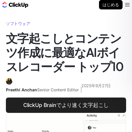
ClickUp ブログ
はじめる
Ope
ソフトウェア
文字起こしとコンテン
ツ作成に最適なAIボイ
スレコーダー トップ10
2025年9月27日
Preethi Anchan
Senior Content Editor
ClickUp Brainでより速く文字起こし