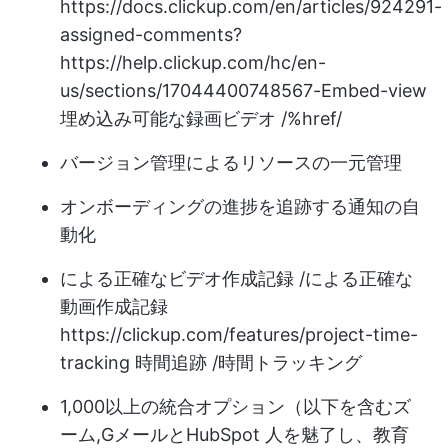
https://docs.clickup.com/en/articles/924291-
assigned-comments?
https://help.clickup.com/hc/en-
us/sections/17044400748567-Embed-view
埋め込み可能な録画ビデオ /%href/
バージョン管理によるリソースの一元管理
オンボーディングの進捗を追跡する通知の自
動化
による正確なビデオ作成記録 /による正確な
動画作成記録
https://clickup.com/features/project-time-
tracking
時間追跡 /時間トラッキング
1,000以上の統合オプション（以下を含む
ズ
ーム
,
Gメール
と
HubSpot
人を魅了し、教育