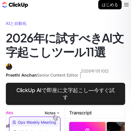
ClickUp ブログ
はじめる
Ope
AIと自動化
2026年に試すべきAI文
字起こしツール11選
2026年1月10日
Preethi Anchan
Senior Content Editor
ClickUp AIで即座に文字起こし—今すぐ試
す