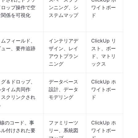
ドロップ操作で空
ンニング、シ
ワイトボー
な関係を可視化
ステムマップ
ド
タムフィールド、
インテリアデ
ClickUp リ
ビュー、要件追跡
ザイン、レイ
スト、ボー
アウトプラン
ド、マトリ
ニング
ックス
ッグ＆ドロップ、
データベース
ClickUp ホ
ルタイム共同作
設計、データ
ワイトボー
タスクリンクされ
モデリング
ド
る
/線のコード、事
ファミリーツ
ClickUp ホ
ベル付けされた要
リー、系統図
ワイトボー