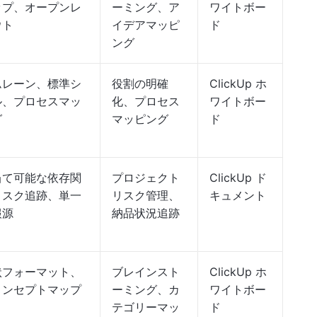
ップ、オープンレ
ーミング、ア
ワイトボー
ウト
イデアマッピ
ド
ング
ムレーン、標準シ
役割の明確
ClickUp ホ
ル、プロセスマッ
化、プロセス
ワイトボー
グ
マッピング
ド
当て可能な依存関
プロジェクト
ClickUp ド
リスク追跡、単一
リスク管理、
キュメント
報源
納品状況追跡
状フォーマット、
ブレインスト
ClickUp ホ
コンセプトマップ
ーミング、カ
ワイトボー
テゴリーマッ
ド