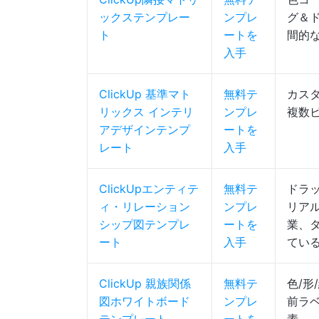
ックステンプレー
ンプレ
グ＆
ト
ートを
間的
入手
ClickUp 基準マト
無料テ
カス
リックス インテリ
ンプレ
複数
アデザインテンプ
ートを
レート
入手
ClickUpエンティテ
無料テ
ドラ
ィ・リレーション
ンプレ
リア
シップ図テンプレ
ートを
業、
ート
入手
てい
ClickUp 親族関係
無料テ
色/形
図ホワイトボード
ンプレ
前ラ