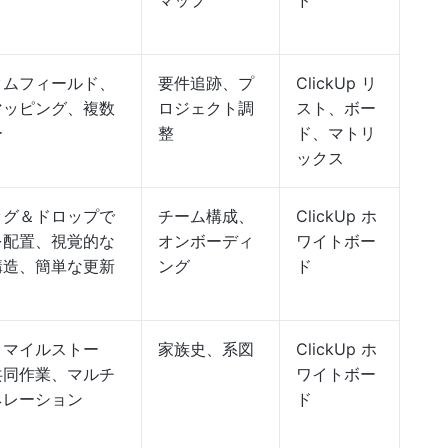
マップ
ド
タムフィールド、
要件追跡、プ
ClickUp リ
マッピング、複数
ロジェクト調
スト、ボー
ー
整
ド、マトリ
ックス
ッグ＆ドロップで
チーム構成、
ClickUp ホ
を配置、視覚的な
オンボーディ
ワイトボー
構造、簡単な更新
ング
ド
、マイルストー
家族史、系図
ClickUp ホ
共同作業、マルチ
ワイトボー
ネレーション
ド