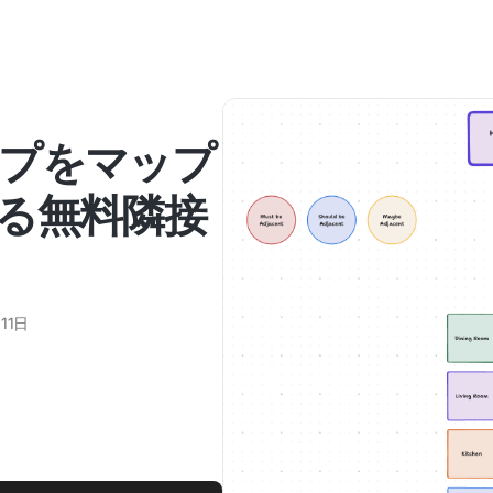
プをマップ
る無料隣接
11日