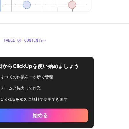
TABLE OF CONTENTS
日からClickUpを使い始めましょう
すべての作業を一か所で管理
チームと協力して作業
ClickUpを永久に無料で使用できます
始める