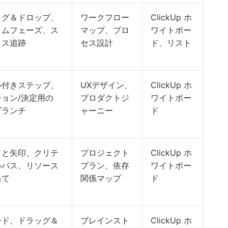
ッグ＆ドロップ、
ワークフロー
ClickUp ホ
タムフェーズ、ス
マップ、プロ
ワイトボー
タス追跡
セス設計
ド、リスト
ル付きステップ、
UXデザイン、
ClickUp ホ
ョン/決定用の
プロダクトジ
ワイトボー
ブランチ
ャーニー
ド
ドと矢印、クリテ
プロジェクト
ClickUp ホ
ルパス、リソース
プラン、依存
ワイトボー
当て
関係マップ
ド
ード、ドラッグ＆
ブレインスト
ClickUp ホ