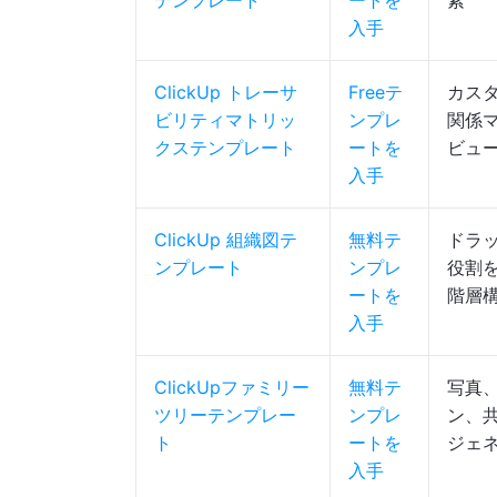
テンプレート
ートを
素
入手
ClickUp トレーサ
Freeテ
カス
ビリティマトリッ
ンプレ
関係
クステンプレート
ートを
ビュ
入手
ClickUp 組織図テ
無料テ
ドラ
ンプレート
ンプレ
役割
ートを
階層
入手
ClickUpファミリー
無料テ
写真
ツリーテンプレー
ンプレ
ン、
ト
ートを
ジェ
入手