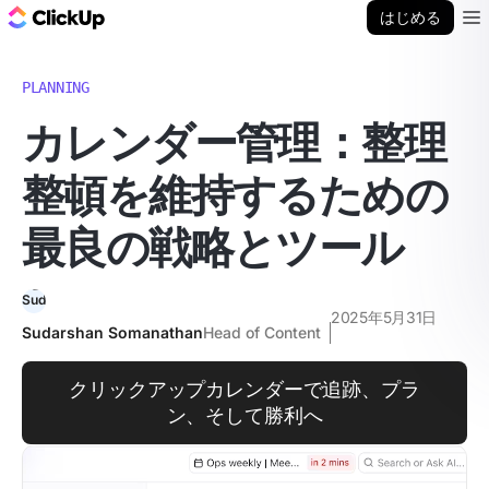
ClickUp ブログ
はじめる
Ope
PLANNING
カレンダー管理：整理
整頓を維持するための
最良の戦略とツール
2025年5月31日
Sudarshan Somanathan
Head of Content
クリックアップカレンダーで追跡、プラ
ン、そして勝利へ