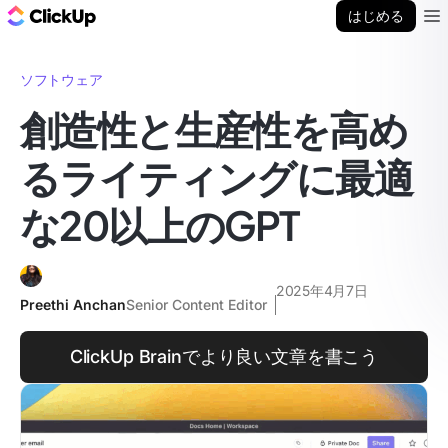
ClickUp ブログ
はじめる
Ope
ソフトウェア
創造性と生産性を高め
るライティングに最適
な20以上のGPT
2025年4月7日
Preethi Anchan
Senior Content Editor
ClickUp Brainでより良い文章を書こう