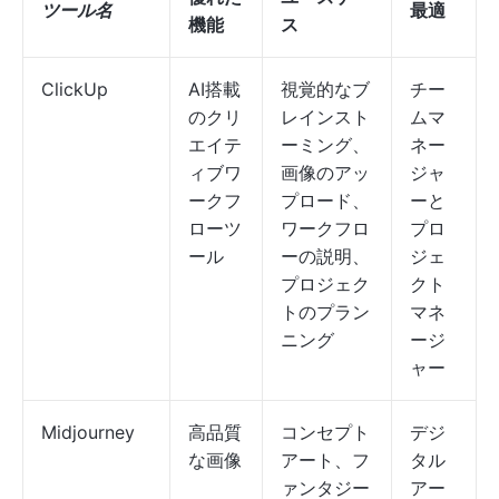
ツール名
最適
機能
ス
ClickUp
AI搭載
視覚的なブ
チー
のクリ
レインスト
ムマ
エイテ
ーミング、
ネー
ィブワ
画像のアッ
ジャ
ークフ
プロード、
ーと
ローツ
ワークフロ
プロ
ール
ーの説明、
ジェ
プロジェク
クト
トのプラン
マネ
ニング
ージ
ャー
Midjourney
高品質
コンセプト
デジ
な画像
アート、フ
タル
ァンタジー
アー