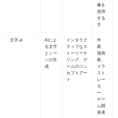
像を
使用
する
方
文字.ai
AIによ
インタラク
作
る文字
ティブなス
家、
とシー
トーリーテ
漫画
ンの生
リング、ゲ
家、
成
ームのコン
イラ
セプトアー
スト
ト
レー
タ
ー、
ゲー
ム開
発者