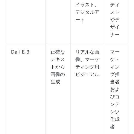
イラスト、
ティ
デジタルア
スト
ート
やデ
ザイ
ナー
Dall-E 3
正確な
リアルな画
マー
テキス
像、マーケ
ケテ
トから
ティング用
ィン
画像の
ビジュアル
グ担
生成
当者
およ
びコ
ンテ
ンツ
作成
者