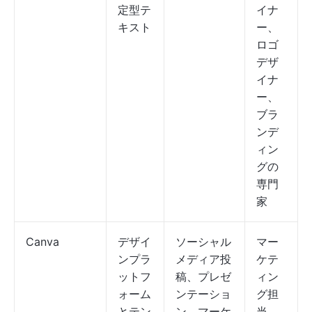
定型テ
イナ
キスト
ー、
ロゴ
デザ
イナ
ー、
ブラ
ンデ
ィン
グの
専門
家
Canva
デザイ
ソーシャル
マー
ンプラ
メディア投
ケテ
ットフ
稿、プレゼ
ィン
ォーム
ンテーショ
グ担
とテン
ン、マーケ
当