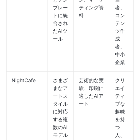
プレー
ティング資
者、
トに統
料
コン
合され
テン
たAIツ
ツ作
ール
成
者、
中小
企業
NightCafe
さまざ
芸術的な実
クリ
まなア
験、印刷に
エイ
ートス
適したAIア
ティ
タイル
ート
ブな
に対応
趣味
する複
を持
数のAI
つ
モデル
人、