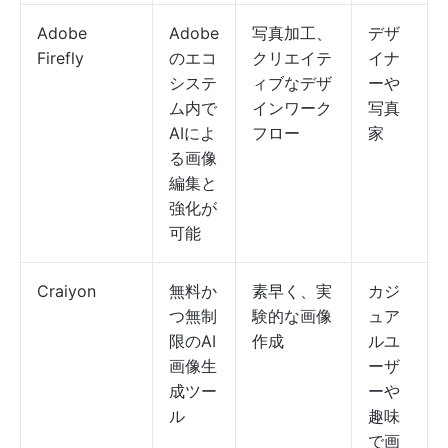
Adobe
Adobe
写真加工、
デザ
Firefly
のエコ
クリエイテ
イナ
システ
ィブなデザ
ーや
ム内で
インワーク
写真
AIによ
フロー
家
る画像
編集と
強化が
可能
Craiyon
無料か
素早く、実
カジ
つ無制
験的な画像
ュア
限のAI
作成
ルユ
画像生
ーザ
成ツー
ーや
ル
趣味
で画