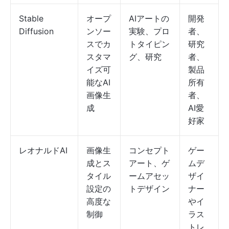
Stable
オープ
AIアートの
開発
Diffusion
ンソー
実験、プロ
者、
スでカ
トタイピン
研究
スタマ
グ、研究
者、
イズ可
製品
能なAI
所有
画像生
者、
成
AI愛
好家
レオナルドAI
画像生
コンセプト
ゲー
成とス
アート、ゲ
ムデ
タイル
ームアセッ
ザイ
設定の
トデザイン
ナー
高度な
やイ
制御
ラス
トレ