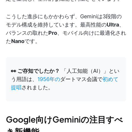
こうした進歩にもかかわらず、Geminiは3段階の
モデル構成を維持しています。最高性能の
Ultra
、
バランスの取れた
Pro
、モバイル向けに最適化され
た
Nano
です。
👀 ご存知でしたか？
「人工知能（AI）」とい
う用語は、
1956年の
ダートマス会議で
初めて
提唱
されました。
Google向けGeminiの注目すべ
き新機能