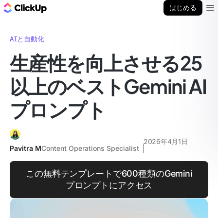
ClickUp ブログ
はじめる
Ope
AIと自動化
生産性を向上させる25
以上のベストGemini AI
プロンプト
2026年4月1日
Pavitra M
Content Operations Specialist
この無料テンプレートで600種類のGemini
プロンプトにアクセス