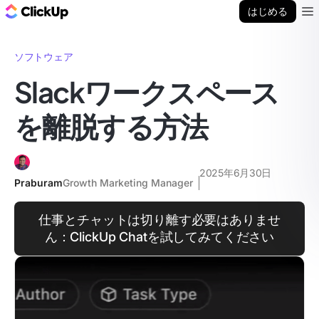
ClickUp ブログ
はじめる
Ope
ソフトウェア
Slackワークスペース
を離脱する方法
2025年6月30日
Praburam
Growth Marketing Manager
仕事とチャットは切り離す必要はありませ
ん：ClickUp Chatを試してみてください