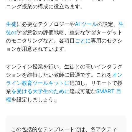
ニング授業の構成に役立ちます。
生徒
に必要なテクノロジーや
AI ツール
の設定
、生
徒の
学習意欲の評価戦略、重要な学習ターゲット
のモニタリングなど、各項目
ごとに
専用のセクシ
ョンが用意されています。
オンライン授業を行い、生徒との高いインタラク
ションを維持したい教師に最適です。これを
オン
ライン教育ツールキットに
追加し、リモートで授
業
を受ける大学生のために
達成可能な
SMART 目
標
を設定しましょう。
この包括的なテンプレートでは、各アクティ