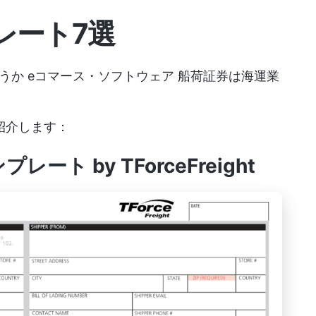
レート7選
どうか
eコマース・ソフトウェア
船荷証券は海運業
紹介します：
ト by TForceFreight