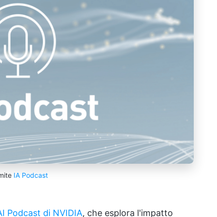
mite
IA Podcast
I Podcast di NVIDIA
, che esplora l'impatto