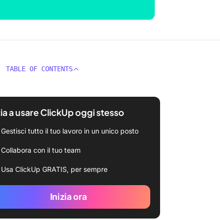
TABLE OF CONTENTS
zia a usare ClickUp oggi stesso
Gestisci tutto il tuo lavoro in un unico posto
Collabora con il tuo team
Usa ClickUp GRATIS, per sempre
Inizia ora