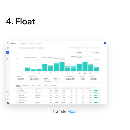
4. Float
tramite
Float