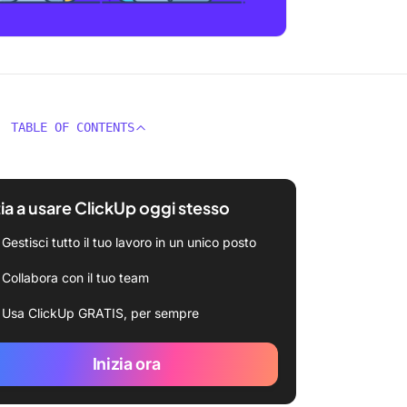
TABLE OF CONTENTS
zia a usare ClickUp oggi stesso
Gestisci tutto il tuo lavoro in un unico posto
Collabora con il tuo team
Usa ClickUp GRATIS, per sempre
Inizia ora