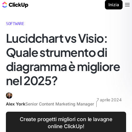
Blog di ClickUp
Inizia
Ope
SOFTWARE
Lucidchart vs Visio:
Quale strumento di
diagramma è migliore
nel 2025?
7 aprile 2024
Alex York
Senior Content Marketing Manager
Create progetti migliori con le lavagne
online ClickUp!