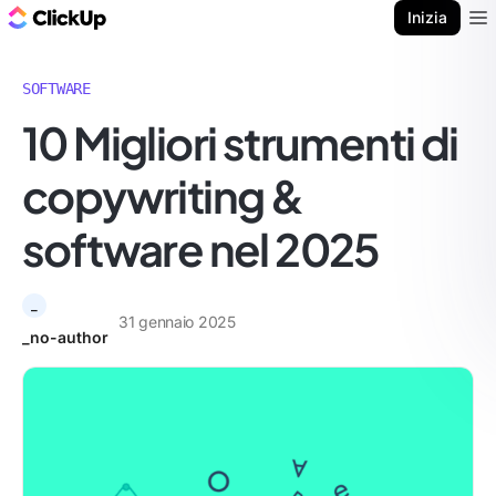
Blog di ClickUp
Inizia
Ope
SOFTWARE
10 Migliori strumenti di
copywriting &
software nel 2025
_
31 gennaio 2025
_no-author