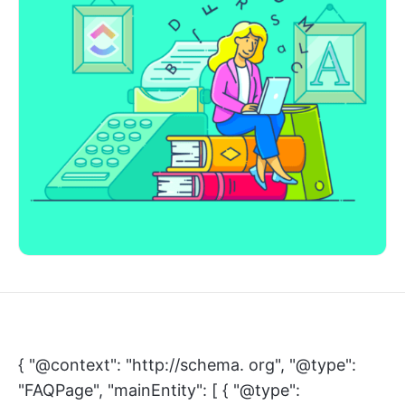
{ "@context": "http://schema. org", "@type":
"FAQPage", "mainEntity": [ { "@type":