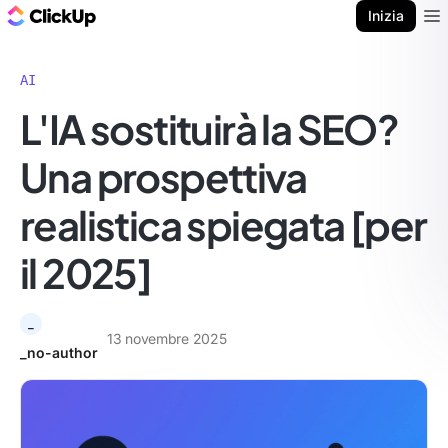
Blog di ClickUp
Inizia
Ope
AI
L'IA sostituirà la SEO?
Una prospettiva
realistica spiegata [per
il 2025]
_
13 novembre 2025
_no-author