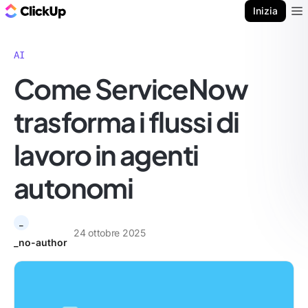
Blog di ClickUp
Inizia
Ope
AI
Come ServiceNow
trasforma i flussi di
lavoro in agenti
autonomi
_
24 ottobre 2025
_no-author