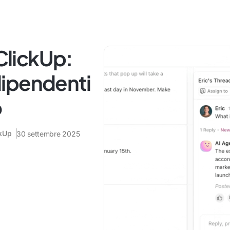
 ClickUp:
 dipendenti
o
ckUp
30 settembre 2025