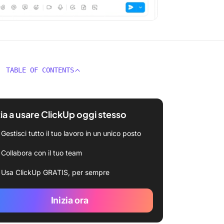
TABLE OF CONTENTS
zia a usare ClickUp oggi stesso
Gestisci tutto il tuo lavoro in un unico posto
Collabora con il tuo team
Usa ClickUp GRATIS, per sempre
Inizia ora