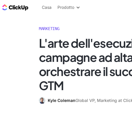
Blog di ClickUp
Casa
Prodotto
MARKETING
L'arte dell'esecuz
campagne ad alta 
orchestrare il su
GTM
Kyle Coleman
Global VP, Marketing at Cli