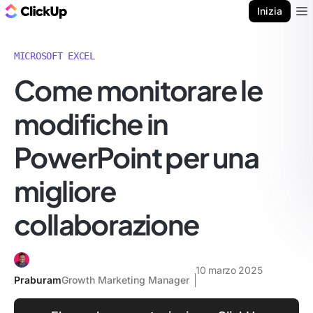
Blog di ClickUp
Inizia
Ope
MICROSOFT EXCEL
Come monitorare le
modifiche in
PowerPoint per una
migliore
collaborazione
10 marzo 2025
Praburam
Growth Marketing Manager