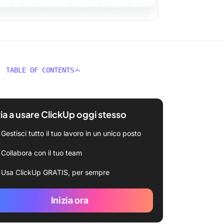
TABLE OF CONTENTS
zia a usare ClickUp oggi stesso
Gestisci tutto il tuo lavoro in un unico posto
Collabora con il tuo team
Usa ClickUp GRATIS, per sempre
Inizia ora