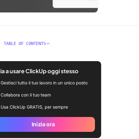
TABLE OF CONTENTS
zia a usare ClickUp oggi stesso
Gestisci tutto il tuo lavoro in un unico posto
Collabora con il tuo team
Usa ClickUp GRATIS, per sempre
Inizia ora