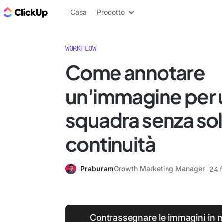
Blog di ClickUp
Casa
Prodotto
WORKFLOW
Come annotare
un'immagine per u
squadra senza sol
continuità
Praburam
Growth Marketing Manager
24 
Contrassegnare le immagini in