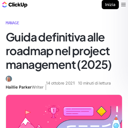
Blog di ClickUp
Inizia
Ope
MANAGE
Guida definitiva alle
roadmap nel project
management (2025)
14 ottobre 2021
10
minuti di lettura
Haillie Parker
Writer