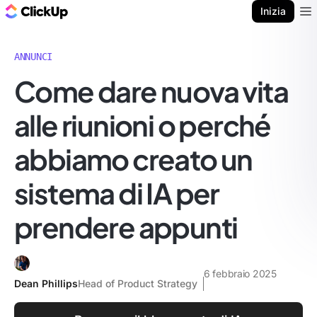
Blog di ClickUp
Inizia
Ope
ANNUNCI
Come dare nuova vita
alle riunioni o perché
abbiamo creato un
sistema di IA per
prendere appunti
6 febbraio 2025
Dean Phillips
Head of Product Strategy