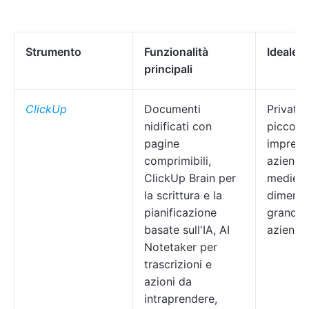
Strumento
Funzionalità
Ideale p
principali
ClickUp
Documenti
Privati,
nidificati con
piccole
pagine
imprese
comprimibili,
aziende
ClickUp Brain per
medie
la scrittura e la
dimensi
pianificazione
grandi
basate sull'IA, AI
aziende
Notetaker per
trascrizioni e
azioni da
intraprendere,