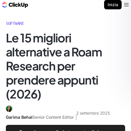
Blog di ClickUp
Inizia
Ope
SOFTWARE
Le 15 migliori
alternative a Roam
Research per
prendere appunti
(2026)
2 settembre 2025
Garima Behal
Senior Content Editor