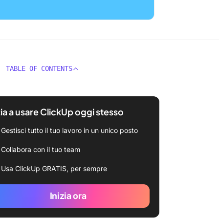
TABLE OF CONTENTS
zia a usare ClickUp oggi stesso
Gestisci tutto il tuo lavoro in un unico posto
Collabora con il tuo team
Usa ClickUp GRATIS, per sempre
Inizia ora