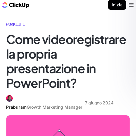
Blog di ClickUp
Inizia
Ope
WORKLIFE
Come videoregistrare
la propria
presentazione in
PowerPoint?
7 giugno 2024
Praburam
Growth Marketing Manager