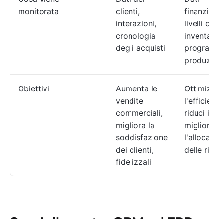
monitorata
clienti,
finanziari
interazioni,
livelli di
cronologia
inventari
degli acquisti
programm
produzio
Obiettivi
Aumenta le
Ottimizz
vendite
l'efficien
commerciali,
riduci i c
migliora la
migliora
soddisfazione
l'allocaz
dei clienti,
delle riso
fidelizzali