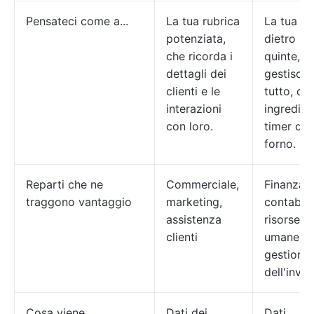
Pensateci come a...
La tua rubrica
La tua cu
potenziata,
dietro le
che ricorda i
quinte, c
dettagli dei
gestisce
clienti e le
tutto, dag
interazioni
ingredient
con loro.
timer del
forno.
Reparti che ne
Commerciale,
Finanza,
traggono vantaggio
marketing,
contabilit
assistenza
risorse
clienti
umane,
gestione
dell'inven
Cosa viene
Dati dei
Dati