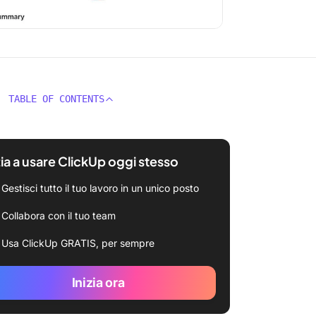
TABLE OF CONTENTS
zia a usare ClickUp oggi stesso
Gestisci tutto il tuo lavoro in un unico posto
Collabora con il tuo team
Usa ClickUp GRATIS, per sempre
Inizia ora