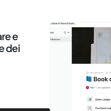
are e
e dei