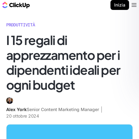
Blog di ClickUp
Inizia
Ope
PRODUTTIVITÀ
I 15 regali di
apprezzamento per i
dipendenti ideali per
ogni budget
Alex York
Senior Content Marketing Manager
20 ottobre 2024