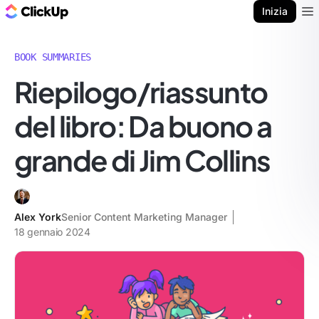
Blog di ClickUp
Inizia
Ope
BOOK SUMMARIES
Riepilogo/riassunto
del libro: Da buono a
grande di Jim Collins
Alex York
Senior Content Marketing Manager
18 gennaio 2024