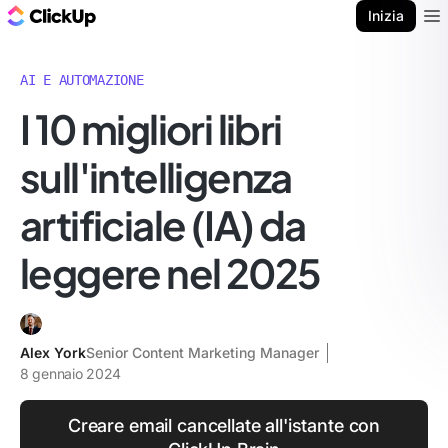
Blog di ClickUp
Inizia
Ope
AI E AUTOMAZIONE
I 10 migliori libri
sull'intelligenza
artificiale (IA) da
leggere nel 2025
Alex York
Senior Content Marketing Manager
8 gennaio 2024
Creare email cancellate all'istante con