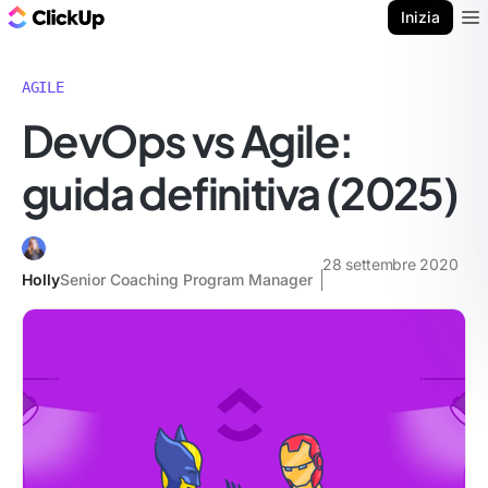
Blog di ClickUp
Inizia
Ope
AGILE
DevOps vs Agile:
guida definitiva (2025)
28 settembre 2020
Holly
Senior Coaching Program Manager