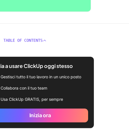
TABLE OF CONTENTS
zia a usare ClickUp oggi stesso
Gestisci tutto il tuo lavoro in un unico posto
Collabora con il tuo team
Usa ClickUp GRATIS, per sempre
Inizia ora