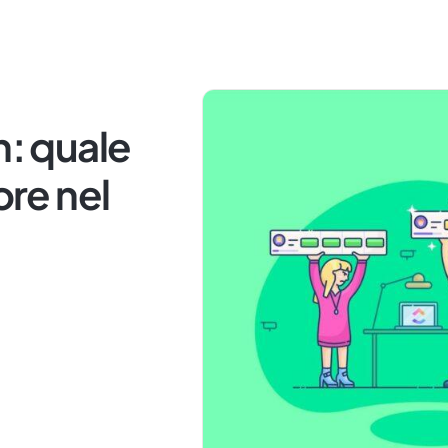
n: quale
ore nel