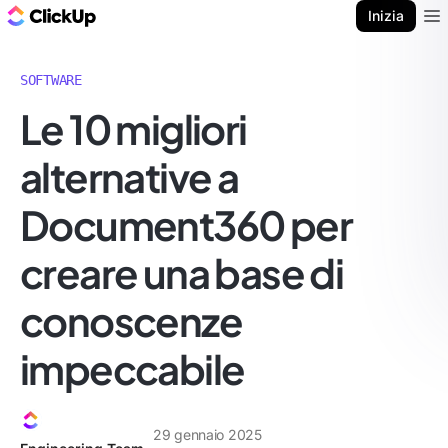
Blog di ClickUp
Inizia
Ope
SOFTWARE
Le 10 migliori
alternative a
Document360 per
creare una base di
conoscenze
impeccabile
29 gennaio 2025