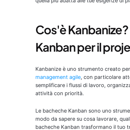
quella più adatta alle tue esigenze di pi
Cos'è Kanbanize? 
Kanban per il pr
Kanbanize è uno strumento creato per 
management agile
, con particolare at
semplificare i flussi di lavoro, organizz
attività con priorità.
Le bacheche Kanban sono uno strumento 
modo da sapere su cosa lavorare, quali
bacheche Kanban trasformano il tuo tra