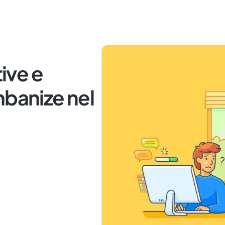
tive e
nbanize nel