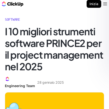
Blog di ClickUp
Inizia
Ope
SOFTWARE
I 10 migliori strumenti
software PRINCE2 per
il project management
nel 2025
28 gennaio 2025
Engineering Team