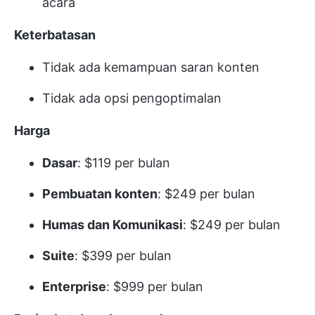
acara
Keterbatasan
Tidak ada kemampuan saran konten
Tidak ada opsi pengoptimalan
Harga
Dasar
: $119 per bulan
Pembuatan konten
: $249 per bulan
Humas dan Komunikasi
: $249 per bulan
Suite
: $399 per bulan
Enterprise
: $999 per bulan