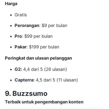
Harga
Gratis
Perorangan
: $9 per bulan
Pro
: $99 per bulan
Pakar
: $199 per bulan
Peringkat dan ulasan pelanggan
G2:
4,4 dari 5 (26 ulasan)
Capterra:
4,5 dari 5 (11 ulasan)
9. Buzzsumo
Terbaik untuk pengembangan konten