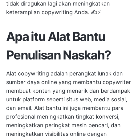
tidak diragukan lagi akan meningkatkan
keterampilan copywriting Anda. ✍️⚡️
Apa itu Alat Bantu
Penulisan Naskah?
Alat copywriting adalah perangkat lunak dan
sumber daya online yang membantu copywriter
membuat konten yang menarik dan berdampak
untuk platform seperti situs web, media sosial,
dan email. Alat bantu ini juga membantu para
profesional meningkatkan tingkat konversi,
meningkatkan peringkat mesin pencari, dan
meningkatkan visibilitas online dengan