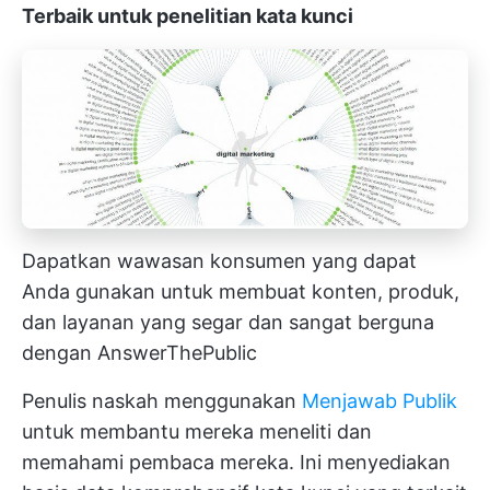
Terbaik untuk penelitian kata kunci
Dapatkan wawasan konsumen yang dapat
Anda gunakan untuk membuat konten, produk,
dan layanan yang segar dan sangat berguna
dengan AnswerThePublic
Penulis naskah menggunakan
Menjawab Publik
untuk membantu mereka meneliti dan
memahami pembaca mereka. Ini menyediakan