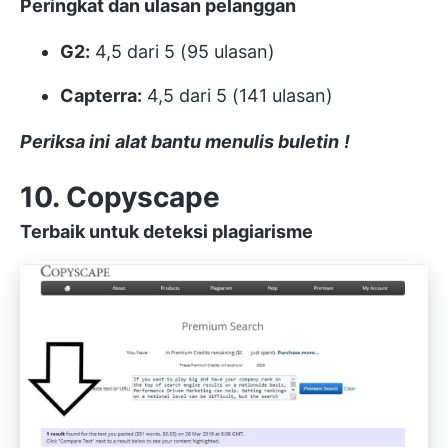
Peringkat dan ulasan pelanggan
G2:
4,5 dari 5 (95 ulasan)
Capterra:
4,5 dari 5 (141 ulasan)
Periksa ini
alat bantu menulis buletin
!
10. Copyscape
Terbaik untuk deteksi plagiarisme