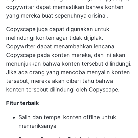
copywriter dapat memastikan bahwa konten
yang mereka buat sepenuhnya orisinal.
Copyscape juga dapat digunakan untuk
melindungi konten agar tidak dijiplak.
Copywriter dapat menambahkan lencana
Copyscape pada konten mereka, dan ini akan
menunjukkan bahwa konten tersebut dilindungi.
Jika ada orang yang mencoba menyalin konten
tersebut, mereka akan diberi tahu bahwa
konten tersebut dilindungi oleh Copyscape.
Fitur terbaik
Salin dan tempel konten offline untuk
memeriksanya