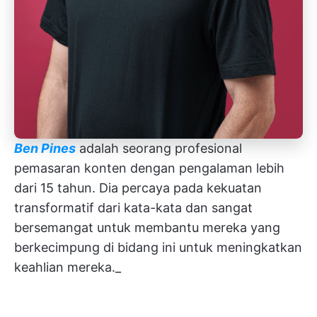
Ben Pines
adalah seorang profesional
pemasaran konten dengan pengalaman lebih
dari 15 tahun. Dia percaya pada kekuatan
transformatif dari kata-kata dan sangat
bersemangat untuk membantu mereka yang
berkecimpung di bidang ini untuk meningkatkan
keahlian mereka._