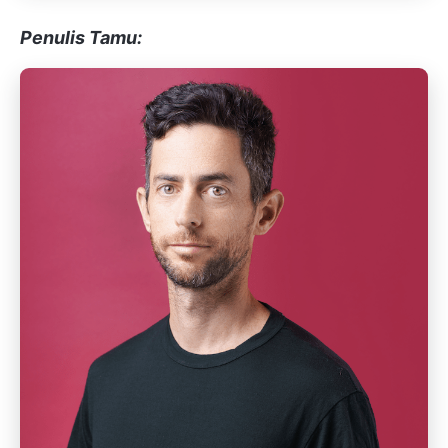
Penulis Tamu: