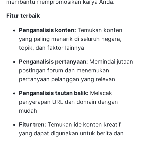
membantu mempromosikan karya Anda.
Fitur terbaik
Penganalisis konten:
Temukan konten
yang paling menarik di seluruh negara,
topik, dan faktor lainnya
Penganalisis pertanyaan:
Memindai jutaan
postingan forum dan menemukan
pertanyaan pelanggan yang relevan
Penganalisis tautan balik:
Melacak
penyerapan URL dan domain dengan
mudah
Fitur tren:
Temukan ide konten kreatif
yang dapat digunakan untuk berita dan