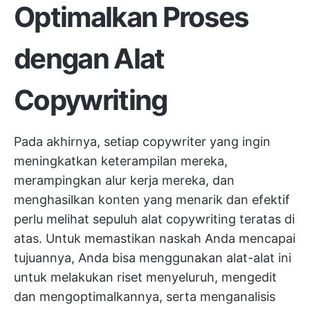
Optimalkan Proses
dengan Alat
Copywriting
Pada akhirnya, setiap copywriter yang ingin
meningkatkan keterampilan mereka,
merampingkan alur kerja mereka, dan
menghasilkan konten yang menarik dan efektif
perlu melihat sepuluh alat copywriting teratas di
atas. Untuk memastikan naskah Anda mencapai
tujuannya, Anda bisa menggunakan alat-alat ini
untuk melakukan riset menyeluruh, mengedit
dan mengoptimalkannya, serta menganalisis