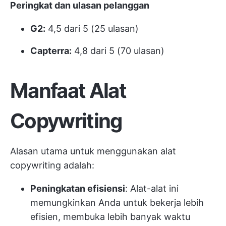
Peringkat dan ulasan pelanggan
G2:
4,5 dari 5 (25 ulasan)
Capterra:
4,8 dari 5 (70 ulasan)
Manfaat Alat
Copywriting
Alasan utama untuk menggunakan alat
copywriting adalah:
Peningkatan efisiensi
: Alat-alat ini
memungkinkan Anda untuk bekerja lebih
efisien, membuka lebih banyak waktu